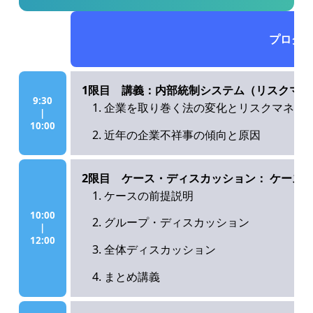
プログ
1限目 講義：内部統制システム（リスクマ
9:30
企業を取り巻く法の変化とリスクマネジ
|
10:00
近年の企業不祥事の傾向と原因
2限目 ケース・ディスカッション： ケース
ケースの前提説明
10:00
グループ・ディスカッション
|
12:00
全体ディスカッション
まとめ講義